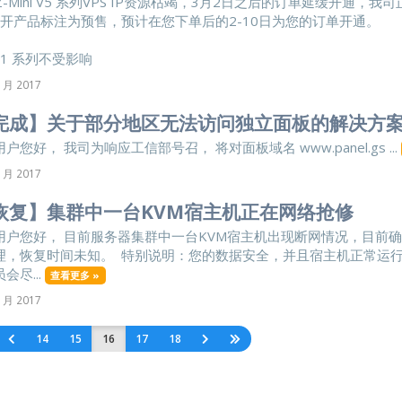
-Mini V5 系列VPS IP资源枯竭，3月2日之后的订单延缓开通，我
开产品标注为预售，预计在您下单后的2-10日为您的订单开通。
V1 系列不受影响
 月 2017
完成】关于部分地区无法访问独立面板的解决方
户您好， 我司为响应工信部号召， 将对面板域名 www.panel.gs ...
 月 2017
恢复】集群中一台KVM宿主机正在网络抢修
用户您好， 目前服务器集群中一台KVM宿主机出现断网情况，目前
理，恢复时间未知。 特别说明：您的数据安全，并且宿主机正常运行
会尽...
查看更多 »
 月 2017
14
15
16
17
18