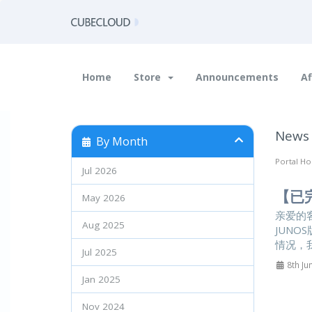
Home
Store
Announcements
Af
New
By Month
Portal H
Jul 2026
【已
May 2026
亲爱的
Aug 2025
JUNO
情况，我
Jul 2025
8th Ju
Jan 2025
Nov 2024