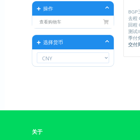
操作
BG
去程 C
查看购物车
回程 C
测试IP
季付
选择货币
交付
关于