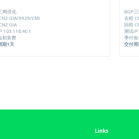
P三网优化
BGP
N2 GIA/9929/CMI
去程 CN
N2 GIA
回程 CN
 103.118.40.1
测试IP 
免初装费
季付免
周期1天
交付周
Links