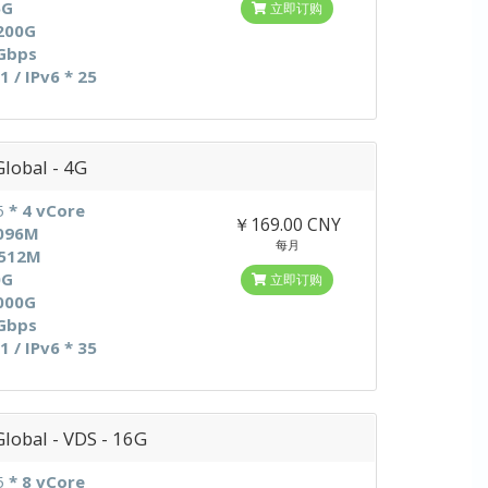
5G
立即订购
200G
Gbps
 1 / IPv6 * 25
obal - 4G
5
* 4 vCore
￥169.00 CNY
096M
每月
512M
0G
立即订购
000G
Gbps
 1 / IPv6 * 35
obal - VDS - 16G
5
* 8 vCore