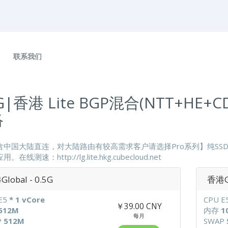
联系我们
G|香港 Lite BGP混合(NTT+HE+
络
含中国大陆直连，对大陆路由有较高需求客户请选择Pro系列】纯S
在线测速：http://lg.lite.hkg.cubecloud.net
lobal - 0.5G
香港Gl
E5
* 1 vCore
CPU E
￥39.00 CNY
512M
内存
1
每月
P
512M
SWAP