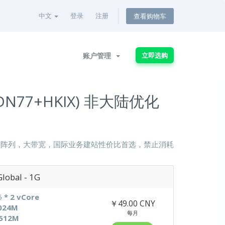
中文
登录
注册
查看购物车
账户管理
立即选购
CDN77+HKIX) 非大陆优化
SD阵列，大带宽，国际业务建站性价比首选，禁止消耗
obal - 1G
5
* 2 vCore
￥49.00 CNY
024M
每月
512M