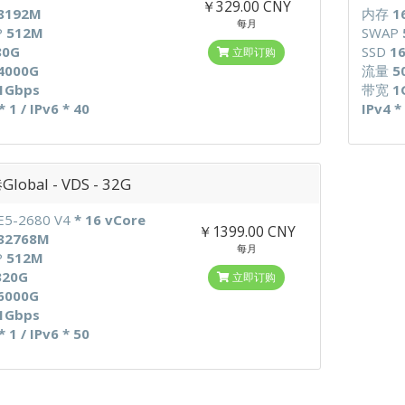
￥329.00 CNY
8192M
内存
1
每月
P
512M
SWAP
80G
SSD
1
立即订购
4000G
流量
5
1Gbps
带宽
1
* 1 / IPv6 * 40
IPv4 *
lobal - VDS - 32G
E5-2680 V4
* 16 vCore
￥1399.00 CNY
32768M
每月
P
512M
320G
立即订购
6000G
1Gbps
* 1 / IPv6 * 50