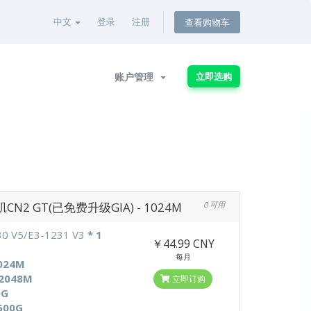
中文
登录
注册
查看购物车
账户管理
立即选购
CN2 GT(已免费升级GIA) - 1024M
0 可用
30 V5/E3-1231 V3
* 1
￥44.99 CNY
每月
024M
2048M
立即订购
0G
500G