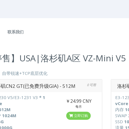
联系我们
售】USA|洛杉矶A区 VZ-Mini V5
】自带锐速+TCP底层优化
矶CN2 GT(已免费升级GIA) - 512M
0 可用
洛杉矶
230 V5/E3-1231 V3
* 1
E3-12
￥24.99 CNY
e
vCore
每月
512M
内存
1
P
1024M
SWAP
立即订购
6G
SSD
1
1000G
流量
1