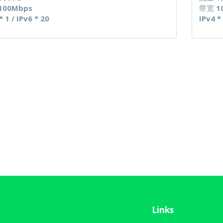
100Mbps
带宽
1
* 1 / IPv6 * 20
IPv4 *
Links