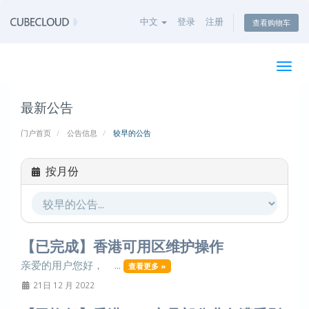
中文
登录
注册
查看购物车
切
换
导
最新公告
航
门户首页
公告信息
较早的公告
按月份
【已完成】香港可用区维护操作
亲爱的用户您好， ...
查看更多 »
21日 12 月 2022